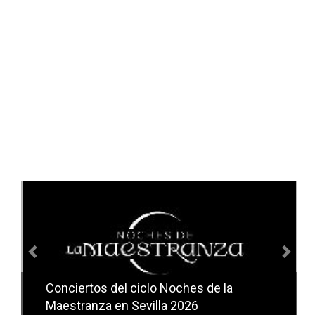
Anterior
Sig
Conciertos del ciclo Noches de la
Conciertos del ciclo Candlelight en
Maestranza en Sevilla 2026
Sevilla