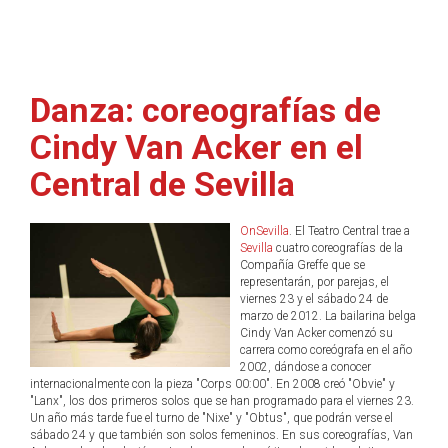
Danza: coreografías de
Cindy Van Acker en el
Central de Sevilla
OnSevilla
. El Teatro Central trae a
Sevilla
cuatro coreografías de la
Compañía Greffe que se
representarán, por parejas, el
viernes 23 y el sábado 24 de
marzo de 2012. La bailarina belga
Cindy Van Acker comenzó su
carrera como coreógrafa en el año
2002, dándose a conocer
internacionalmente con la pieza "Corps 00:00". En 2008 creó "Obvie" y
"Lanx", los dos primeros solos que se han programado para el viernes 23.
Un año más tarde fue el turno de "Nixe" y "Obtus", que podrán verse el
sábado 24 y que también son solos femeninos. En sus coreografías, Van