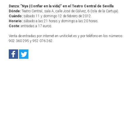
Danza: "Nya (Confiar en la vida)" en el Teatro Central de Sevilla
Dónde:
Teatro Central, sala A, calle José de Gálvez, 6 (Isla de la Cartuja).
Cuándo:
sábado 11 y domingo 12 de febrero de 2012.
Horario:
sábado a las 21 horas y domingo a las 20 horas.
Coste:
entradas a 17 euros.
Venta de entradas por internet en uniticket.es y por teléfono en los números
902 360 295 y 952 076 262.