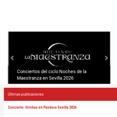
Anterior
Sig
Conciertos del ciclo Noches de la
Conciertos del ciclo Candlelight en
Maestranza en Sevilla 2026
Sevilla
Últimas publicaciones
Concierto: Orishas en Pandora Sevilla 2026