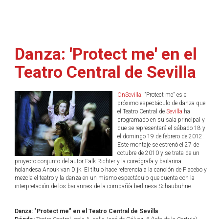
Danza: 'Protect me' en el
Teatro Central de Sevilla
OnSevilla
. "Protect me" es el
próximo espectáculo de danza que
el Teatro Central de
Sevilla
ha
programado en su sala principal y
que se representará el sábado 18 y
el domingo 19 de febrero de 2012.
Este montaje se estrenó el 27 de
octubre de 2010 y se trata de un
proyecto conjunto del autor Falk Richter y la coreógrafa y bailarina
holandesa Anouk van Dijk. El título hace referencia a la canción de Placebo y
mezcla el teatro y la danza en un mismo espectáculo que cuenta con la
interpretación de los bailarines de la compañía berlinesa Schaubühne.
Danza: "Protect me" en el Teatro Central de Sevilla