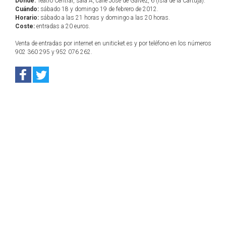
Dónde:
Teatro Central, sala A, calle José de Gálvez, 6 (Isla de la Cartuja).
Cuándo:
sábado 18 y domingo 19 de febrero de 2012.
Horario:
sábado a las 21 horas y domingo a las 20 horas.
Coste:
entradas a 20 euros.
Venta de entradas por internet en uniticket.es y por teléfono en los números
902 360 295 y 952 076 262.