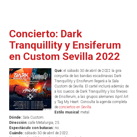
Concierto: Dark
Tranquillity y Ensiferum
en Custom Sevilla 2022
Qué:
el sábado 30 de abril de 2022 la gira
conjunta de las bandas escadinavas Dark
Tranquillity y Ensiferum llegará a la Sala
Custom de Sevilla. El cartel incluirá además de
a los suecos de Dark Tranquillity y los fineses
de Ensiferum, a las grupos alemanes April Art
y Tag My Heart. Consulta la agenda completa
de
conciertos en Sevilla
.
Estilo musical:
metal.
Dónde:
Sala Custom.
Dirección:
calle Metalurgia, 25.
Espectáculo con butacas:
no.
Cuándo:
sábado 30 de abril de 2022.