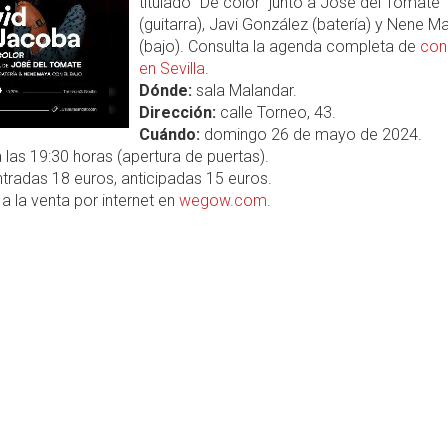
titulado "De color" junto a José del Tomate
(guitarra), Javi González (batería) y Nene M
(bajo). Consulta la agenda completa de
con
en Sevilla
.
Dónde:
sala Malandar.
Dirección:
calle Torneo, 43.
Cuándo:
domingo 26 de mayo de 2024.
 las 19:30 horas (apertura de puertas).
tradas 18 euros, anticipadas 15 euros.
a la venta por internet en
wegow.com
.