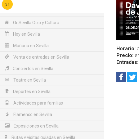
31
OnSevilla Ocio y Cultura
Hoy en Sevilla
Mañana en Sevilla
Horario:
a
Precio:
en
Venta de entradas en Sevilla
Entradas:
Conciertos en Sevilla
Teatro en Sevilla
Deportes en Sevilla
Actividades para familias
Flamenco en Sevilla
Exposiciones en Sevilla
Rutas y visitas guiadas en Sevilla