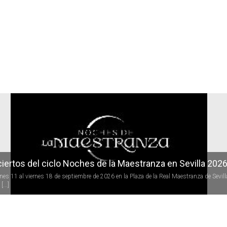
r
iertos del ciclo Noches de la Maestranza en Sevilla 202
rnes 11 al viernes 18 de septiembre de 2026 en la Plaza de la Real Maestranza de Sevill
[...]