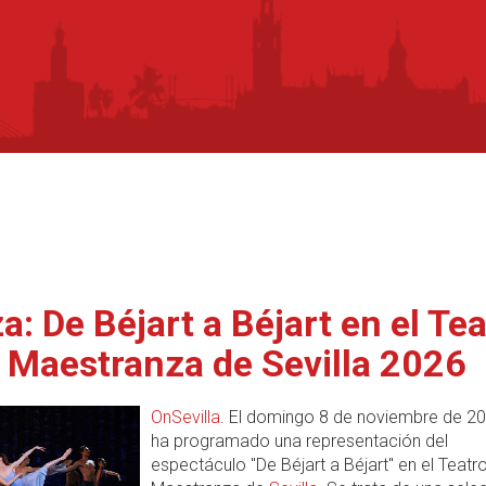
a: De Béjart a Béjart en el Tea
a Maestranza de Sevilla 2026
OnSevilla
. El domingo 8 de noviembre de 2
ha programado una representación del
espectáculo "De Béjart a Béjart" en el Teatro