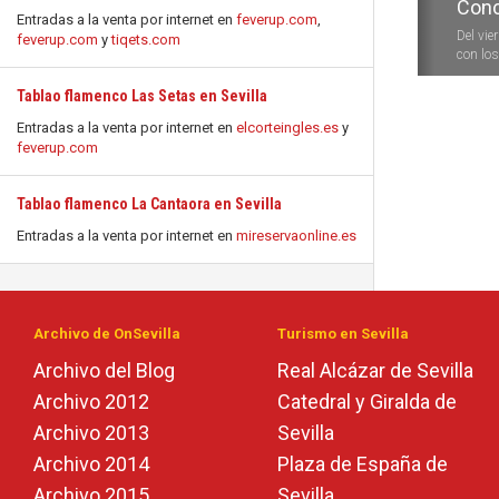
Conc
Entradas a la venta por internet en
feverup.com
,
Del vie
feverup.com
y
tiqets.com
con los 
Tablao flamenco Las Setas en Sevilla
Entradas a la venta por internet en
elcorteingles.es
y
feverup.com
Tablao flamenco La Cantaora en Sevilla
Entradas a la venta por internet en
mireservaonline.es
Archivo de OnSevilla
Turismo en Sevilla
Archivo del Blog
Real Alcázar de Sevilla
Archivo 2012
Catedral y Giralda de
Archivo 2013
Sevilla
Archivo 2014
Plaza de España de
Archivo 2015
Sevilla