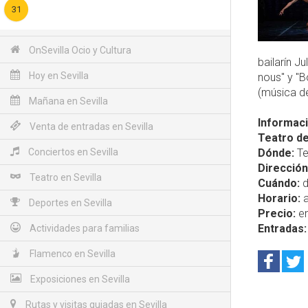
31
OnSevilla Ocio y Cultura
bailarín J
Hoy en Sevilla
nous" y "B
(música d
Mañana en Sevilla
Informaci
Venta de entradas en Sevilla
Teatro de
Conciertos en Sevilla
Dónde:
Te
Dirección
Teatro en Sevilla
Cuándo:
d
Horario:
a
Deportes en Sevilla
Precio:
en
Entradas:
Actividades para familias
Flamenco en Sevilla
Exposiciones en Sevilla
Rutas y visitas guiadas en Sevilla