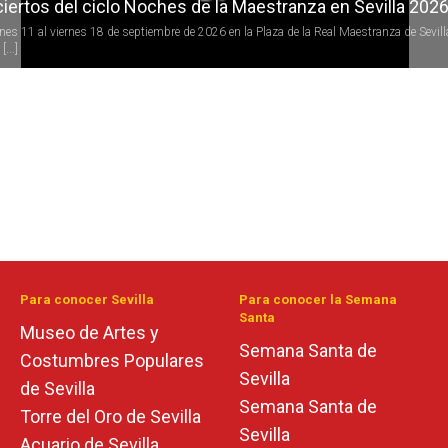
iertos del ciclo Noches de la Maestranza en Sevilla 202
rnes 11 al viernes 18 de septiembre de 2026 en la Plaza de la Real Maestranza de Sevill
[...]
Para conocer Sevilla
Para conocer la Semana
Santa
Museo de Artes y
Semana Santa de
Costumbres Populares
Sevilla
de Sevilla
Semana Santa de
Torre del Oro de Sevilla
Sevilla
Acuario de Sevilla