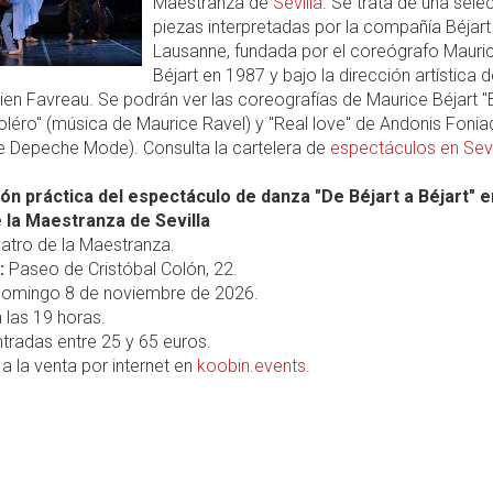
Maestranza de
Sevilla
. Se trata de una sele
piezas interpretadas por la compañía Béjart 
Lausanne, fundada por el coreógrafo Mauri
Béjart en 1987 y bajo la dirección artística d
ulien Favreau. Se podrán ver las coreografías de Maurice Béjart "B
oléro" (música de Maurice Ravel) y "Real love" de Andonis Fonia
e Depeche Mode). Consulta la cartelera de
espectáculos en Sevi
ón práctica del espectáculo de danza "De Béjart a Béjart" e
 la Maestranza de Sevilla
atro de la Maestranza.
:
Paseo de Cristóbal Colón, 22.
omingo 8 de noviembre de 2026.
 las 19 horas.
tradas entre 25 y 65 euros.
a la venta por internet en
koobin.events
.