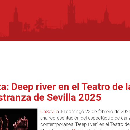
a: Deep river en el Teatro de l
tranza de Sevilla 2025
OnSevilla
. El domingo 23 de febrero de 202
una representación del espectáculo de dan
contemporánea "Deep river" en el Teatro de