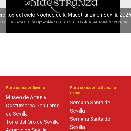
iertos del ciclo Noches de la Maestranza en Sevilla 202
rnes 11 al viernes 18 de septiembre de 2026 en la Plaza de la Real Maestranza de Sevill
[...]
Para conocer Sevilla
Para conocer la Semana
Santa
Museo de Artes y
Semana Santa de
Costumbres Populares
Sevilla
de Sevilla
Semana Santa de
Torre del Oro de Sevilla
Sevilla
Acuario de Sevilla