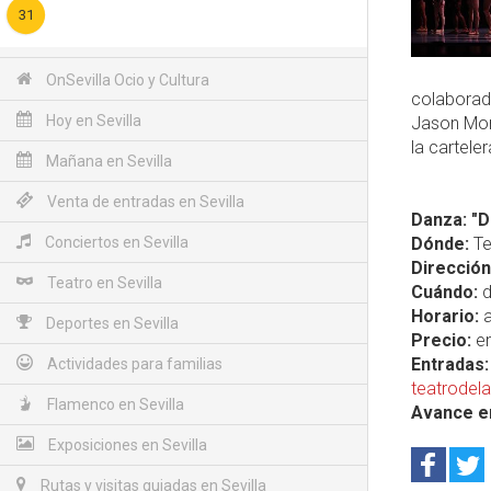
31
OnSevilla Ocio y Cultura
colaborad
Hoy en Sevilla
Jason Mor
la cartele
Mañana en Sevilla
Venta de entradas en Sevilla
Danza: "D
Conciertos en Sevilla
Dónde:
Te
Dirección
Teatro en Sevilla
Cuándo:
d
Horario:
a
Deportes en Sevilla
Precio:
en
Entradas:
Actividades para familias
teatrodel
Flamenco en Sevilla
Avance e
Exposiciones en Sevilla
Rutas y visitas guiadas en Sevilla