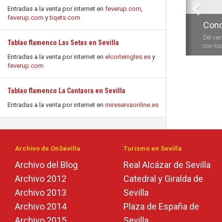
Entradas a la venta por internet en
feverup.com
,
feverup.com
y
tiqets.com
Conc
Del vie
Tablao flamenco Las Setas en Sevilla
con los 
Entradas a la venta por internet en
elcorteingles.es
y
feverup.com
Tablao flamenco La Cantaora en Sevilla
Entradas a la venta por internet en
mireservaonline.es
Archivo de OnSevilla
Turismo en Sevilla
Archivo del Blog
Real Alcázar de Sevilla
Archivo 2012
Catedral y Giralda de
Archivo 2013
Sevilla
Archivo 2014
Plaza de España de
Archivo 2015
Sevilla