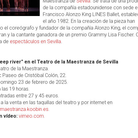
Maestranza de
Sevilla
. Se trata de una pro
de la compañía estadounidense con sede e
Francisco Alonzo King LINES Ballet, estable
el año 1982. En la creación de la pieza han
o el coreógrafo y fundador de la compañía Alonzo King, el com
an y la cantante ganadora de un premio Grammy Lisa Fischer. 
ra de
espectáculos en Sevilla
.
eep river" en el Teatro de la Maestranza de Sevilla
atro de la Maestranza.
:
Paseo de Cristóbal Colón, 22.
omingo 23 de febrero de 2025.
 las 19 horas.
tradas entre 27 y 45 euros.
a la venta en las taquillas del teatro y por internet en
amaestranza.koobin.es
.
n vídeo:
vimeo.com
.