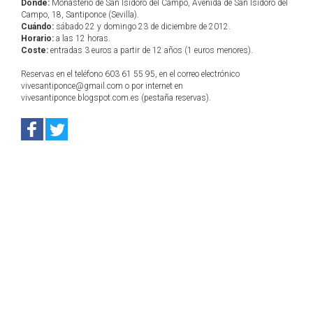
Dónde:
Monasterio de San Isidoro del Campo, Avenida de San Isidoro del
Campo, 18, Santiponce (Sevilla).
Cuándo:
sábado 22 y domingo 23 de diciembre de 2012.
Horario:
a las 12 horas.
Coste:
entradas 3 euros a partir de 12 años (1 euros menores).
Reservas en el teléfono 603 61 55 95, en el correo electrónico
vivesantiponce@gmail.com o por internet en
vivesantiponce.blogspot.com.es (pestaña reservas).