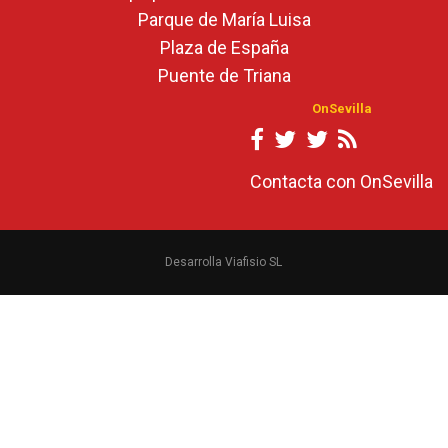
Parque de María Luisa
Plaza de España
Puente de Triana
OnSevilla
Contacta con OnSevilla
Desarrolla Viafisio SL