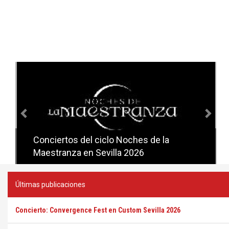
Anterior
Sig
Conciertos del ciclo Noches de la
Conciertos del ciclo Candlelight en
Maestranza en Sevilla 2026
Sevilla
Últimas publicaciones
Concierto: Convergence Fest en Custom Sevilla 2026