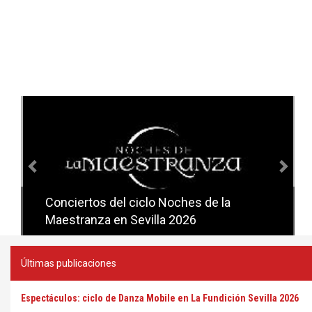
Anterior
Sig
Conciertos del ciclo Noches de la
Conciertos del ciclo Candlelight en
Maestranza en Sevilla 2026
Sevilla
Últimas publicaciones
Espectáculos: ciclo de Danza Mobile en La Fundición Sevilla 2026