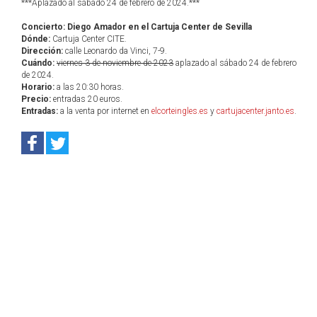
***Aplazado al sábado 24 de febrero de 2024.***
Concierto: Diego Amador en el Cartuja Center de Sevilla
Dónde:
Cartuja Center CITE.
Dirección:
calle Leonardo da Vinci, 7-9.
Cuándo:
viernes 3 de noviembre de 2023
aplazado al sábado 24 de febrero
de 2024.
Horario:
a las 20:30 horas.
Precio:
entradas 20 euros.
Entradas:
a la venta por internet en
elcorteingles.es
y
cartujacenter.janto.es
.