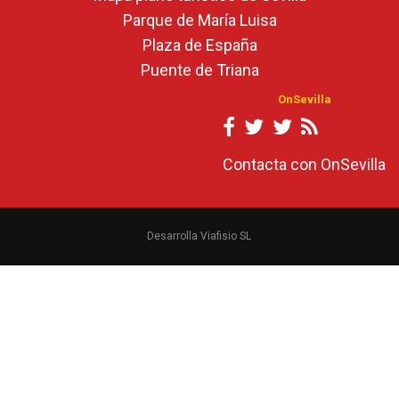
Parque de María Luisa
Plaza de España
Puente de Triana
OnSevilla
Contacta con OnSevilla
Desarrolla Viafisio SL