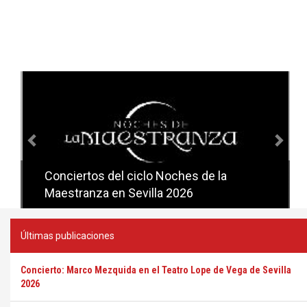
Anterior
Sig
Conciertos del ciclo Noches de la
Conciertos del ciclo Candlelight en
Maestranza en Sevilla 2026
Sevilla
Últimas publicaciones
Concierto: Marco Mezquida en el Teatro Lope de Vega de Sevilla
2026