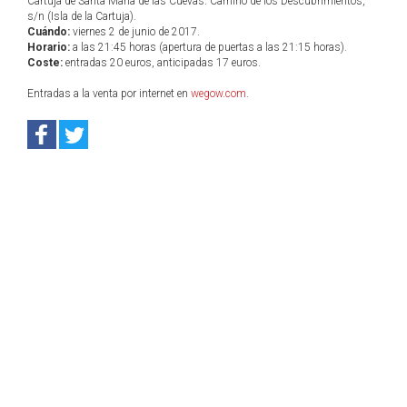
Cartuja de Santa María de las Cuevas. Camino de los Descubrimientos,
s/n (Isla de la Cartuja).
Cuándo:
viernes 2 de junio de 2017.
Horario:
a las 21:45 horas (apertura de puertas a las 21:15 horas).
Coste:
entradas 20 euros, anticipadas 17 euros.
Entradas a la venta por internet en
wegow.com
.