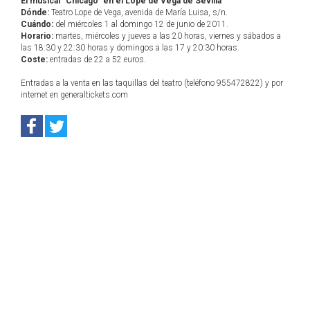
El musical "Chicago" en el Lope de Vega de Sevilla
Dónde:
Teatro Lope de Vega, avenida de María Luisa, s/n.
Cuándo:
del miércoles 1 al domingo 12 de junio de 2011.
Horario:
martes, miércoles y jueves a las 20 horas, viernes y sábados a
las 18:30 y 22:30 horas y domingos a las 17 y 20:30 horas.
Coste:
entradas de 22 a 52 euros.
Entradas a la venta en las taquillas del teatro (teléfono 955472822) y por
internet en generaltickets.com