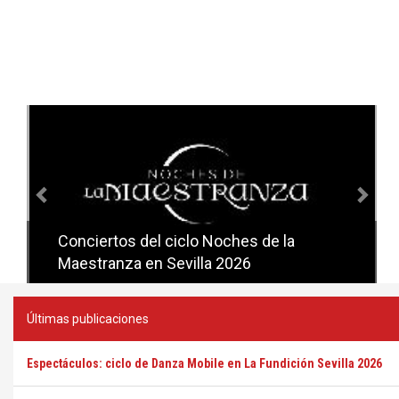
Anterior
Sig
Conciertos del ciclo Noches de la
Conciertos del ciclo Candlelight en
Maestranza en Sevilla 2026
Sevilla
Últimas publicaciones
Espectáculos: ciclo de Danza Mobile en La Fundición Sevilla 2026