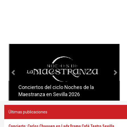
Anterior
Sig
Conciertos del ciclo Noches de la
Conciertos del ciclo Candlelight en
Maestranza en Sevilla 2026
Sevilla
Últimas publicaciones
Concierto: Carlos Chaouen en Lady Drama Café Teatro Sevilla