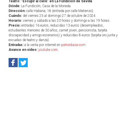
Teatro: "Escupir al cielo" en La Fundición de Sevilla
Dónde:
La Fundición, Casa de la Moneda.
Dirección:
calle Habana, 18 (entrada por calle Matienzo).
Cuándo:
del viernes 25 al domingo 27 de octubre de 2024.
Horario:
viernes y sábado a las 20 horas y domingo a las 19 horas.
Precio:
entradas 16 euros, reducidas 13 euros (desempleados,
estudiantes menores de 30 años, carnet joven, pensionista, tarjeta
discapacidad y amigo escenarios) y reducidas 8 euros (tarjeta oro junta y
escuelas de teatro y danza).
Entradas:
a la venta por internet en
patronbase.com
.
Avance en vídeo:
youtube.com
.