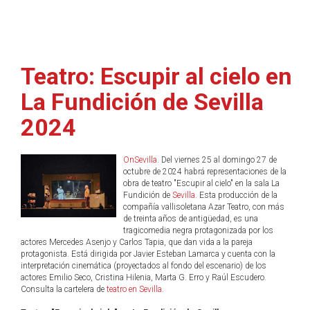
Teatro: Escupir al cielo en
La Fundición de Sevilla
2024
OnSevilla
. Del viernes 25 al domingo 27 de
octubre de 2024 habrá representaciones de la
obra de teatro "Escupir al cielo" en la sala La
Fundición de
Sevilla
. Esta producción de la
compañía vallisoletana Azar Teatro, con más
de treinta años de antigüedad, es una
tragicomedia negra protagonizada por los
actores Mercedes Asenjo y Carlos Tapia, que dan vida a la pareja
protagonista. Está dirigida por Javier Esteban Lamarca y cuenta con la
interpretación cinemática (proyectados al fondo del escenario) de los
actores Emilio Seco, Cristina Hilenia, Marta G. Erro y Raúl Escudero.
Consulta la cartelera de
teatro en Sevilla
.