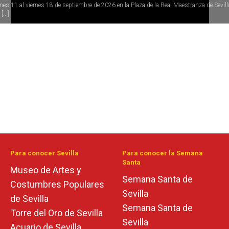
rnes 11 al viernes 18 de septiembre de 2026 en la Plaza de la Real Maestranza de Sevill
[...]
Para conocer Sevilla
Para conocer la Semana
Santa
Museo de Artes y
Semana Santa de
Costumbres Populares
Sevilla
de Sevilla
Semana Santa de
Torre del Oro de Sevilla
Sevilla
Acuario de Sevilla