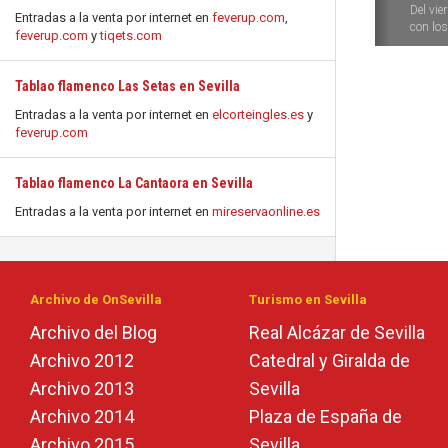
Del vie
Entradas a la venta por internet en
feverup.com
,
con los 
feverup.com
y
tiqets.com
Tablao flamenco Las Setas en Sevilla
Entradas a la venta por internet en
elcorteingles.es
y
feverup.com
Tablao flamenco La Cantaora en Sevilla
Entradas a la venta por internet en
mireservaonline.es
Archivo de OnSevilla
Turismo en Sevilla
Archivo del Blog
Real Alcázar de Sevilla
Archivo 2012
Catedral y Giralda de
Archivo 2013
Sevilla
Archivo 2014
Plaza de España de
Archivo 2015
Sevilla