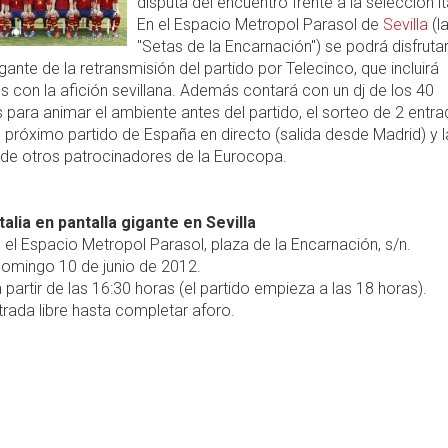
disputa del encuentro frente a la selección it
En el Espacio Metropol Parasol de
Sevilla
(l
"Setas de la Encarnación") se podrá disfruta
igante de la retransmisión del partido por Telecinco, que incluirá
 con la afición sevillana. Además contará con un dj de los 40
s para animar el ambiente antes del partido, el sorteo de 2 entr
l próximo partido de España en directo (salida desde Madrid) y l
 de otros patrocinadores de la Eurocopa.
talia en pantalla gigante en Sevilla
 el Espacio Metropol Parasol, plaza de la Encarnación, s/n.
omingo 10 de junio de 2012.
 partir de las 16:30 horas (el partido empieza a las 18 horas).
rada libre hasta completar aforo.