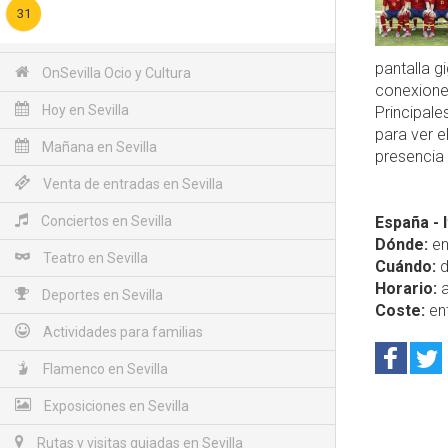
31
pantalla g
OnSevilla Ocio y Cultura
conexiones
Hoy en Sevilla
Principale
para ver e
Mañana en Sevilla
presencia
Venta de entradas en Sevilla
Conciertos en Sevilla
España - I
Dónde:
en
Teatro en Sevilla
Cuándo:
d
Horario:
a
Deportes en Sevilla
Coste:
ent
Actividades para familias
Flamenco en Sevilla
Exposiciones en Sevilla
Rutas y visitas guiadas en Sevilla