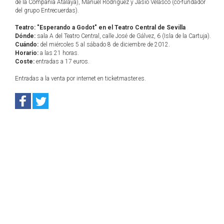
de la Compañía Atalaya), Manuel Rodríguez y Jasio Velasco (co-fundador
del grupo Entrecuerdas).
Teatro: "Esperando a Godot" en el Teatro Central de Sevilla
Dónde:
sala A del Teatro Central, calle José de Gálvez, 6 (Isla de la Cartuja).
Cuándo:
del miércoles 5 al sábado 8 de diciembre de 2012.
Horario:
a las 21 horas.
Coste:
entradas a 17 euros.
Entradas a la venta por internet en ticketmaster.es.