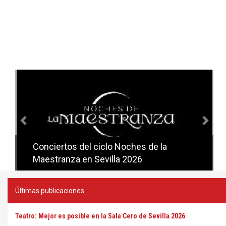
Anterior
Sig
Conciertos del ciclo Noches de la
Conciertos del ciclo Candlelight en
Maestranza en Sevilla 2026
Sevilla
Últimas publicaciones
Teatro: Mejor es posible en la Sala Cero de Sevilla 2026