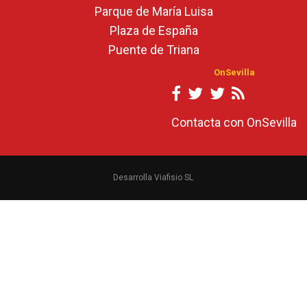
Parque de María Luisa
Plaza de España
Puente de Triana
OnSevilla
Contacta con OnSevilla
Desarrolla Viafisio SL