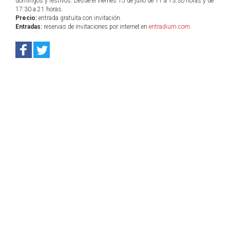
domingos y festivos. Desde el viernes 15 de julio de 11 a 13:30 horas y de
17:30 a 21 horas.
Precio:
entrada gratuita con invitación.
Entradas:
reservas de invitaciones por internet en
entradium.com
.