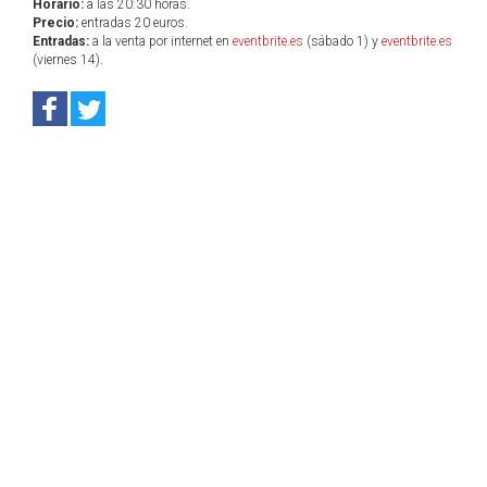
Horario:
a las 20:30 horas.
Precio:
entradas 20 euros.
Entradas:
a la venta por internet en
eventbrite.es
(sábado 1) y
eventbrite.es
(viernes 14).