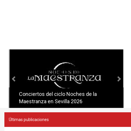
Anterior
Sig
Conciertos del ciclo Noches de la
Conciertos del ciclo Candlelight en
Maestranza en Sevilla 2026
Sevilla
Últimas publicaciones