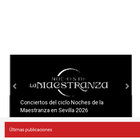
Anterior
Sig
Conciertos del ciclo Noches de la
Conciertos del ciclo Candlelight en
Maestranza en Sevilla 2026
Sevilla
Últimas publicaciones