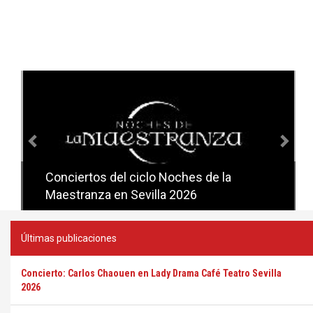
Anterior
Sig
Conciertos del ciclo Noches de la
Conciertos del ciclo Candlelight en
Maestranza en Sevilla 2026
Sevilla
Últimas publicaciones
Concierto: Carlos Chaouen en Lady Drama Café Teatro Sevilla
2026