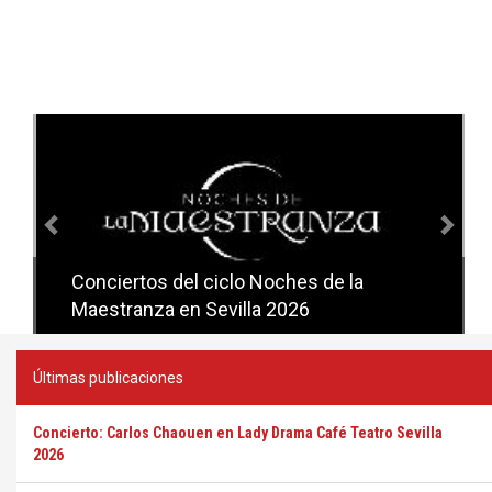
Anterior
Sig
Conciertos del ciclo Noches de la
Conciertos del ciclo Candlelight en
Maestranza en Sevilla 2026
Sevilla
Últimas publicaciones
Concierto: Carlos Chaouen en Lady Drama Café Teatro Sevilla
2026