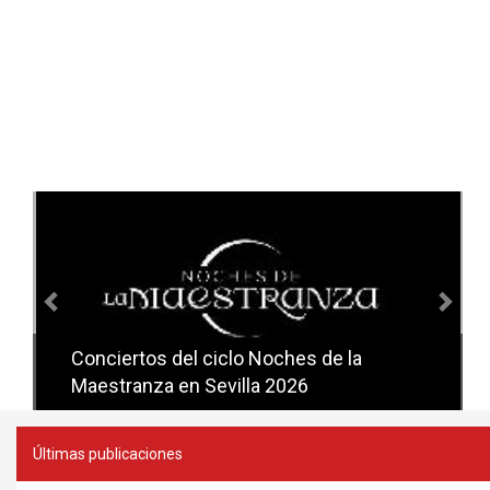
Anterior
Sig
Conciertos del ciclo Noches de la
Conciertos del ciclo Candlelight en
Maestranza en Sevilla 2026
Sevilla
Últimas publicaciones