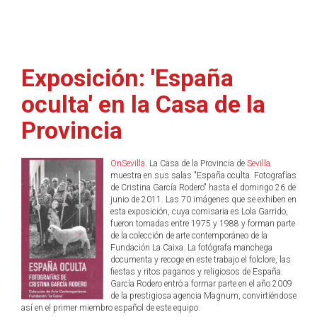
Exposición: 'España
oculta' en la Casa de la
Provincia
OnSevilla
. La Casa de la Provincia de
Sevilla
muestra en sus salas "España oculta. Fotografías
de Cristina García Rodero" hasta el domingo 26 de
junio de 2011. Las 70 imágenes que se exhiben en
esta exposición, cuya comisaria es Lola Garrido,
fueron tomadas entre 1975 y 1988 y forman parte
de la colección de arte contemporáneo de la
Fundación La Caixa. La fotógrafa manchega
documenta y recoge en este trabajo el folclore, las
fiestas y ritos paganos y religiosos de España.
García Rodero entró a formar parte en el año 2009
de la prestigiosa agencia Magnum, convirtiéndose
así en el primer miembro español de este equipo.