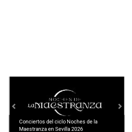
Anterior
Sig
Conciertos del ciclo Noches de la
Conciertos del ciclo Candlelight en
Maestranza en Sevilla 2026
Sevilla