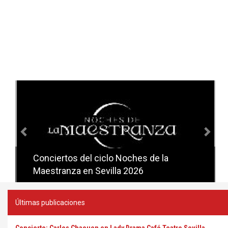
Anterior
Sig
Conciertos del ciclo Noches de la
Conciertos del ciclo Candlelight en
Maestranza en Sevilla 2026
Sevilla
Últimas publicaciones