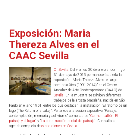
Exposición: Maria
Thereza Alves en el
CAAC Sevilla
OnSevilla
. Del viernes 30 de enero al domingo
31 de mayo de 2015 permanecerá abierta la
exposición "Maria Thereza Alves: el largo
camino a Xico (1991-2014)" en el Centro
Andaluz de Arte Contemporáneo (CAAC) de
Sevilla
. En la muestra se exhiben diferentes
trabajos de la artista brasileña, nacida en São
Paulo en el año 1961, entre los que destacan la instalación "El retorno de un
lago (The Return of a Lake)". Pertenece a la sesión expositiva "Paisaje:
contemplación, memoria y activismo" como las de "
Carmen Laffón. El
paisaje y el lugar
" y "
La construcción social del paisaje
". Consulta la
agenda completa de
exposiciones en Sevilla
.