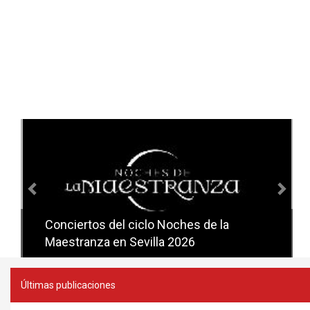
Anterior
Sig
Conciertos del ciclo Noches de la
Conciertos del ciclo Candlelight en
Maestranza en Sevilla 2026
Sevilla
Últimas publicaciones