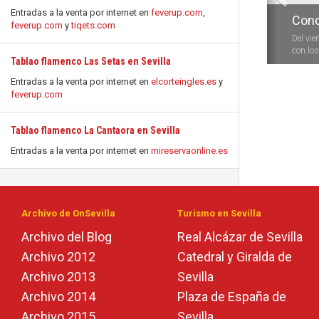
Entradas a la venta por internet en
feverup.com
,
Conc
feverup.com
y
tiqets.com
Del vie
con los 
Tablao flamenco Las Setas en Sevilla
Entradas a la venta por internet en
elcorteingles.es
y
feverup.com
Tablao flamenco La Cantaora en Sevilla
Entradas a la venta por internet en
mireservaonline.es
Archivo de OnSevilla
Turismo en Sevilla
Archivo del Blog
Real Alcázar de Sevilla
Archivo 2012
Catedral y Giralda de
Archivo 2013
Sevilla
Archivo 2014
Plaza de España de
Archivo 2015
Sevilla