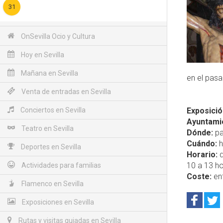
31
OnSevilla Ocio y Cultura
Hoy en Sevilla
Mañana en Sevilla
en el pasa
Venta de entradas en Sevilla
Conciertos en Sevilla
Exposició
Ayuntamie
Teatro en Sevilla
Dónde:
pa
Cuándo:
h
Deportes en Sevilla
Horario:
d
10 a 13 ho
Actividades para familias
Coste:
ent
Flamenco en Sevilla
Exposiciones en Sevilla
Rutas y visitas guiadas en Sevilla