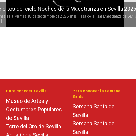
iertos del ciclo Noches de la Maestranza en Sevilla 202
rnes 11 al viernes 18 de septiembre de 2026 en la Plaza de la Real Maestranza de Sevill
[...]
Para conocer Sevilla
Para conocer la Semana
Santa
Museo de Artes y
Semana Santa de
Costumbres Populares
Sevilla
de Sevilla
Semana Santa de
Torre del Oro de Sevilla
Sevilla
Acuario de Sevilla