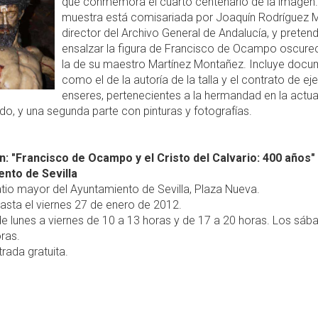
que conmemora el cuarto centenario de la imagen.
muestra está comisariada por Joaquín Rodríguez 
director del Archivo General de Andalucía, y preten
ensalzar la figura de Francisco de Ocampo oscure
la de su maestro Martínez Montañez. Incluye docu
como el de la autoría de la talla y el contrato de ej
enseres, pertenecientes a la hermandad en la actua
do, y una segunda parte con pinturas y fotografías.
n: "Francisco de Ocampo y el Cristo del Calvario: 400 años" 
nto de Sevilla
tio mayor del Ayuntamiento de Sevilla, Plaza Nueva.
asta el viernes 27 de enero de 2012.
e lunes a viernes de 10 a 13 horas y de 17 a 20 horas. Los sáb
ras.
rada gratuita.