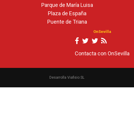
Parque de María Luisa
Plaza de España
Puente de Triana
OnSevilla
Contacta con OnSevilla
Desarrolla Viafisio SL