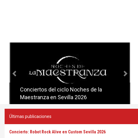
Anterior
Sig
Conciertos del ciclo Noches de la
Conciertos del ciclo Candlelight en
Maestranza en Sevilla 2026
Sevilla
Últimas publicaciones
Concierto: Robot Rock Alive en Custom Sevilla 2026