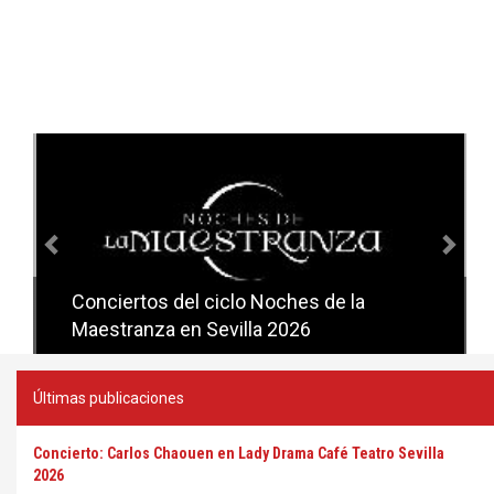
Anterior
Sig
Conciertos del ciclo Noches de la
Conciertos del ciclo Candlelight en
Maestranza en Sevilla 2026
Sevilla
Últimas publicaciones
Concierto: Carlos Chaouen en Lady Drama Café Teatro Sevilla
2026