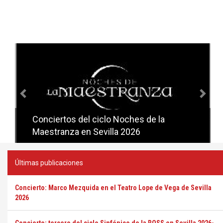
Anterior
Sig
Conciertos del ciclo Noches de la
Conciertos del ciclo Candlelight en
Maestranza en Sevilla 2026
Sevilla
Últimas publicaciones
Concierto: Marco Mezquida en el Teatro Lope de Vega de Sevilla
2026