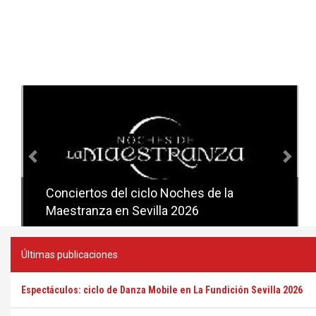
Anterior
Sig
Conciertos del ciclo Noches de la
Conciertos del ciclo Candlelight en
Maestranza en Sevilla 2026
Sevilla
Últimas publicaciones
Espectáculos: ciclo de Danza Mobile en La Fundición Sevilla 2026