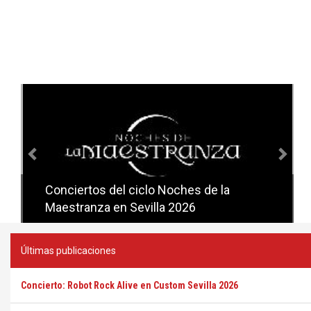
Anterior
Sig
Conciertos del ciclo Noches de la
Conciertos del ciclo Candlelight en
Maestranza en Sevilla 2026
Sevilla
Últimas publicaciones
Concierto: Robot Rock Alive en Custom Sevilla 2026