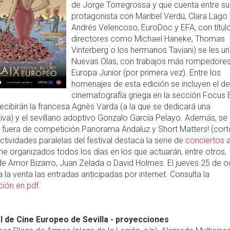
de Jorge Torregrossa y que cuenta entre su
protagonista con Maribel Verdú, Clara Lago
Andrés Velencoso, EuroDoc y EFA, con títul
directores como Michael Haneke, Thomas
Vinterberg o los hermanos Taviani) se les u
Nuevas Olas, con trabajos más rompedores
Europa Junior (por primera vez). Entre los
homenajes de esta edición se incluyen el de
cinematografía griega en la sección Focus
recibirán la francesa Agnès Varda (a la que se dedicará una
iva) y el sevillano adoptivo Gonzalo García Pelayo. Además, se
 fuera de competición Panorama Andaluz y Short Matters! (cort
actividades paralelas del festival destaca la serie de
conciertos
 organizados todos los días en los que actuarán, entre otros,
de Amor Bizarro, Juan Zelada o David Holmes. El jueves 25 de o
 la venta las entradas anticipadas por internet. Consulta la
ión en pdf
.
al de Cine Europeo de Sevilla - proyecciones