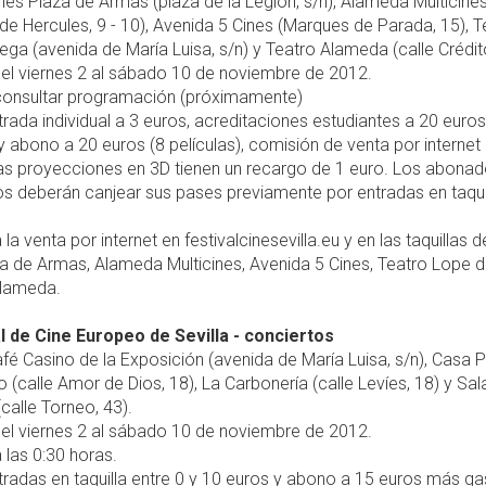
nes Plaza de Armas (plaza de la Legión, s/n), Alameda Multicine
e Hercules, 9 - 10), Avenida 5 Cines (Marques de Parada, 15), T
ga (avenida de María Luisa, s/n) y Teatro Alameda (calle Crédito
el viernes 2 al sábado 10 de noviembre de 2012.
onsultar programación (próximamente)
rada individual a 3 euros, acreditaciones estudiantes a 20 euros
 y abono a 20 euros (8 películas), comisión de venta por internet
Las proyecciones en 3D tienen un recargo de 1 euro. Los abonad
s deberán canjear sus pases previamente por entradas en taquil
la venta por internet en festivalcinesevilla.eu y en las taquillas d
za de Armas, Alameda Multicines, Avenida 5 Cines, Teatro Lope 
Alameda.
al de Cine Europeo de Sevilla - conciertos
fé Casino de la Exposición (avenida de María Luisa, s/n), Casa 
 (calle Amor de Dios, 18), La Carbonería (calle Levíes, 18) y Sal
calle Torneo, 43).
el viernes 2 al sábado 10 de noviembre de 2012.
 las 0:30 horas.
radas en taquilla entre 0 y 10 euros y abono a 15 euros más g