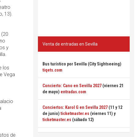
s
eatro
, 13).
 (20
 no
Venta de entradas en Sevilla
os y
la.
Bus turístico por Sevilla (City Sightseeing)
e los
tiqets.com
de Vega
Concierto: Cano en Sevilla 2027
(viernes 21
de mayo)
entradas.com
Palacio
Conciertos: Karol G en Sevilla 2027
(11 y 12
a
de junio)
ticketmaster.es
(viernes 11) y
ticketmaster.es
(sábado 12)
astos de