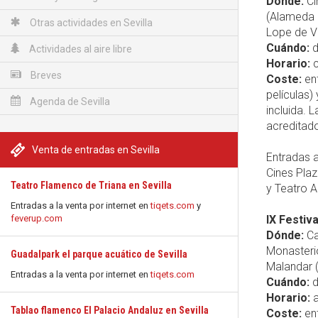
Dónde:
Ci
(Alameda d
Otras actividades en Sevilla
Lope de Ve
Cuándo:
d
Actividades al aire libre
Horario:
c
Breves
Coste:
ent
películas)
Agenda de Sevilla
incluida. 
acreditado
Venta de entradas en Sevilla
Entradas a 
Cines Pla
Teatro Flamenco de Triana en Sevilla
y Teatro 
Entradas a la venta por internet en
tiqets.com
y
feverup.com
IX Festiv
Dónde:
Ca
Monasterio
Guadalpark el parque acuático de Sevilla
Malandar (
Entradas a la venta por internet en
tiqets.com
Cuándo:
d
Horario:
a
Tablao flamenco El Palacio Andaluz en Sevilla
Coste:
ent