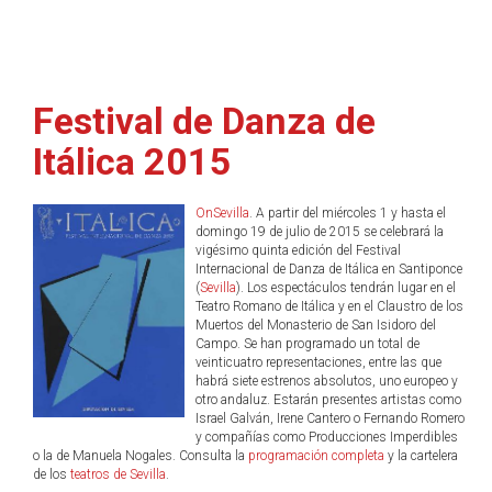
Festival de Danza de
Itálica 2015
OnSevilla
. A partir del miércoles 1 y hasta el
domingo 19 de julio de 2015 se celebrará la
vigésimo quinta edición del Festival
Internacional de Danza de Itálica en Santiponce
(
Sevilla
). Los espectáculos tendrán lugar en el
Teatro Romano de Itálica y en el Claustro de los
Muertos del Monasterio de San Isidoro del
Campo. Se han programado un total de
veinticuatro representaciones, entre las que
habrá siete estrenos absolutos, uno europeo y
otro andaluz. Estarán presentes artistas como
Israel Galván, Irene Cantero o Fernando Romero
y compañías como Producciones Imperdibles
o la de Manuela Nogales. Consulta la
programación completa
y la cartelera
de los
teatros de Sevilla
.