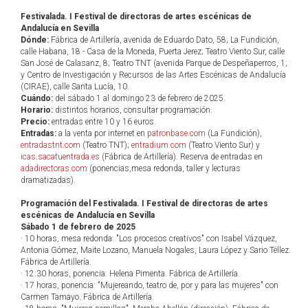
Festivalada. I Festival de directoras de artes escénicas de
Andalucía en Sevilla
Dónde:
Fábrica de Artillería, avenida de Eduardo Dato, 58; La Fundición,
calle Habana, 18 - Casa de la Moneda, Puerta Jerez; Teatro Viento Sur, calle
San José de Calasanz, 8; Teatro TNT (avenida Parque de Despeñaperros, 1;
y Centro de Investigación y Recursos de las Artes Escénicas de Andalucía
(CIRAE), calle Santa Lucía, 10.
Cuándo:
del sábado 1 al domingo 23 de febrero de 2025.
Horario:
distintos horarios, consultar programación.
Precio:
entradas entre 10 y 16 euros.
Entradas:
a la venta por internet en
patronbase.com
(La Fundición),
entradastnt.com
(Teatro TNT);
entradium.com
(Teatro Viento Sur) y
icas.sacatuentrada.es
(Fábrica de Artillería). Reserva de entradas en
adadirectoras.com
(ponencias,mesa redonda, taller y lecturas
dramatizadas).
Programación del Festivalada. I Festival de directoras de artes
escénicas de Andalucía en Sevilla
Sábado 1 de febrero de 2025
· 10 horas, mesa redonda: "Los procesos creativos" con Isabel Vázquez,
Antonia Gómez, Maite Lozano, Manuela Nogales, Laura López y Sario Téllez.
Fábrica de Artillería.
· 12:30 horas, ponencia: Helena Pimenta. Fábrica de Artillería.
· 17 horas, ponencia: "Mujereando, teatro de, por y para las mujeres" con
Carmen Tamayo. Fábrica de Artillería.