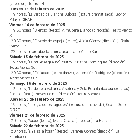
(dirección). Teatro TNT.
Jueves 13 de febrero de 2025
· 19 horas, "La verdad de Blanche Dubois" (lectura dramatizada), Leonor
Pelayo. CIRAE.
Viernes 14 de febrero de 2025
· 19:30 horas, "Silencio" (teatro), Almudena Blanco (dirección). Teatro Viento
Sur.
· 20:30 horas, "El vacío del espejo" (teatro), Alicia Gómez (dirección). Teatro
Viento Sur.
· 22 horas, micro abierto, animalada. Teatro Viento Sur.
Sábado 15 de febrero de 2025
· 19 horas, "La mujer esqueleto" (teatro), Cristina Domínguez (dirección).
Teatro Viento Sur.
· 20:30 horas, "Exiliadas" (teatro danza), Ascensión Rodríguez (dirección).
Teatro Viento Sur.
Domingo 16 de febrero de 2025
· 12 horas, "La doctora Voltarina Aspirina y Zeta Peta (la doctora de libros)"
(teatro infantil), Nieves Palma (dirección). Teatro Viento Sur.
Jueves 20 de febrero de 2025
· 19 horas, "Trilogía de los juguetes" (lectura dramatizada), Cecilia Geijo.
CIRAE.
Viernes 21 de febrero de 2025
· 20 horas, "Vacío" (teatro), Marta Ocaña (dirección). La Fundición.
Sábado 22 de febrero de 2025
· 20 horas, "¡¿Ya es la hora?!" (teatro), Carmen Gómez (dirección). La
Fundición.