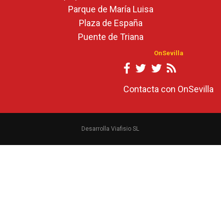
Parque de María Luisa
Plaza de España
Puente de Triana
OnSevilla
Contacta con OnSevilla
Desarrolla Viafisio SL