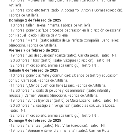
· 18 horas, "Mujeres semillas", Mercha Abellán (dirección). Fábrica de
Artillería.
· 21 horas, concierto teatralizado: "A bocajarro", Antonia Gómez (dirección).
Fábrica de Artillería.
Domingo 2 de febrero de 2025
· 10 horas, taller: Helena Pimenta. Fábrica de Artillería.
· 17 horas, ponencia: "Los procesos de creación en la dirección de escena"
con Raquel Toledo. Fábrica de Artillería.
· 19 horas, "Mamá" (teatro adulto) de La Perfecta Compañía, Dario Téllez
(dirección). Fábrica de Artillería.
Viernes 7 de febrero de 2025
· 19 horas, "Las desqueridas" (danza teatro), Carlota Bezal. Teatro TNT.
· 20:30 horas, "Toro" (teatro), Isabel Vázquez (dirección). Teatro TNT.
· 22 horas, micro abierto, animalada (ambigú). Teatro TNT.
Sábado 8 de febrero de 2025
· 10 horas, ponencia: "Arte y comunidad: 20 años de teatro y educación"
con Edi Carrascal. Fábrica de Artillería.
· 11 horas, "¿Menos qué?" con Irene Lázaro. Fábrica de Artillería.
· 12:30 horas, "El osito de peluche y los animales" (teatro infantil y
musical), Carmen Serrano (dirección). Fábrica de Artillería.
· 19 horas, "Sur de leyendas" (teatro) de Maite Lozano Teatro. Teatro TNT.
· 20:30 horas, "El castigo sin venganza" (teatro clásico), Laura López.
Teatro TNT.
· 22 horas, micro abierto, animalada (ambigú). Teatro TNT.
Domingo 9 de febrero de 2025
· 12 horas, "Errantes" (teatro), Nati Villar (dirección). Teatro TNT.
· 19 horas, "Seguramente vendrán mañana" (teatro), Carmen Ruiz