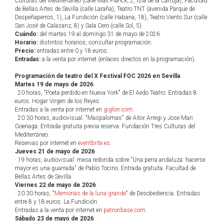
Culturas del Mediterráneo (calle Max Planck, 2, Isla de la Cartuja), Facultad
de Bellas Artes de Sevilla (calle Laraña), Teatro TNT (avenida Parque de
Despeñaperros, 1), La Fundición (calle Habana, 18), Teatro Viento Sur (calle
San José de Calasanz, 8) y Sala Cero (calle Sol, 5).
Cuándo:
del martes 19 al domingo 31 de mayo de 2026.
Horario:
distintos horarios, consultar programación.
Precio:
entradas entre 0 y 18 euros.
Entradas:
a la venta por internet (enlaces directos en la programación).
Programación de teatro del X Festival FOC 2026 en Sevilla
Martes 19 de mayo de 2026
· 20 horas, "Poeta perdido en Nueva York" de El Aedo Teatro. Entradas 8
euros. Hogar Virgen de los Reyes.
Entradas a la venta por internet en
giglon.com
.
· 20:30 horas, audiovisual: "Maspalomas" de Aitor Arregi y Jose Mari
Goenaga. Entrada gratuita previa reserva. Fundación Tres Culturas del
Mediterráneo.
Reservas por internet en
eventbrite.es
.
Jueves 21 de mayo de 2026
· 19 horas, audiovisual: mesa redonda sobre "Una perra andaluza: hacerse
mayor es una guarrada" de Pablo Tocino. Entrada gratuita. Facultad de
Bellas Artes de Sevilla.
Viernes 22 de mayo de 2026
· 20:30 horas, "
Memorias de la luna grande
" de Desobediencia. Entradas
entre 8 y 18 euros. La Fundición.
Entradas a la venta por internet en
patronbase.com
.
Sábado 23 de mayo de 2026