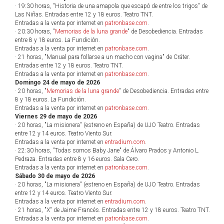
· 19:30 horas, "Historia de una amapola que escapó de entre los trigos" de
Las Niñas. Entradas entre 12 y 18 euros. Teatro TNT.
Entradas a la venta por internet en
patronbase.com
.
· 20:30 horas, "
Memorias de la luna grande
" de Desobediencia. Entradas
entre 8 y 18 euros. La Fundición.
Entradas a la venta por internet en
patronbase.com
.
· 21 horas, "Manual para follarse a un macho con vagina" de Cráter.
Entradas entre 12 y 18 euros. Teatro TNT.
Entradas a la venta por internet en
patronbase.com
.
Domingo 24 de mayo de 2026
· 20 horas, "
Memorias de la luna grande
" de Desobediencia. Entradas entre
8 y 18 euros. La Fundición.
Entradas a la venta por internet en
patronbase.com
.
Viernes 29 de mayo de 2026
· 20 horas, "La misionera" (estreno en España) de UJO Teatro. Entradas
entre 12 y 14 euros. Teatro Viento Sur.
Entradas a la venta por internet en
entradium.com
.
· 22:30 horas, "Todas somos Baby Jane" de Álvaro Prados y Antonio L.
Pedraza. Entradas entre 8 y 16 euros. Sala Cero.
Entradas a la venta por internet en
patronbase.com
.
Sábado 30 de mayo de 2026
· 20 horas, "La misionera" (estreno en España) de UJO Teatro. Entradas
entre 12 y 14 euros. Teatro Viento Sur.
Entradas a la venta por internet en
entradium.com
.
· 21 horas, "X" de Jaime Francés. Entradas entre 12 y 18 euros. Teatro TNT.
Entradas a la venta por internet en
patronbase.com
.