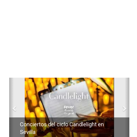
Anterior
Sig
Conciertos del ciclo Candlelight en
Sevilla