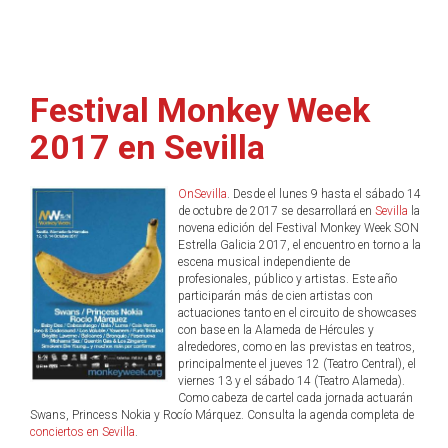
Festival Monkey Week
2017 en Sevilla
OnSevilla
. Desde el lunes 9 hasta el sábado 14
de octubre de 2017 se desarrollará en
Sevilla
la
novena edición del Festival Monkey Week SON
Estrella Galicia 2017, el encuentro en torno a la
escena musical independiente de
profesionales, público y artistas. Este año
participarán más de cien artistas con
actuaciones tanto en el circuito de showcases
con base en la Alameda de Hércules y
alrededores, como en las previstas en teatros,
principalmente el jueves 12 (Teatro Central), el
viernes 13 y el sábado 14 (Teatro Alameda).
Como cabeza de cartel cada jornada actuarán
Swans, Princess Nokia y Rocío Márquez. Consulta la agenda completa de
conciertos en Sevilla
.