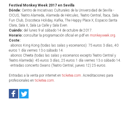
Festival Monkey Week 2017 en Sevilla
Dónde:
Centro de Iniciativas Culturales de la Universidad de Sevilla -
CICUS, Teatro Alameda, Alameda de Hércules, Teatro Central, Ítaca, Sala
Fun Club, Discoteca Holiday, Kafka, The Happy Place X, Espacio Santa
Clara, Sala X, Sala La Calle y Sala Even.
Cuándo:
del lunes 9 al sábado 14 de octubre de 2017.
Horario:
consultar la programación oficial en pdf en
monkeyweek.org
.
Coste:
· abonos King Kong (todas las salas y escenarios): 75 euros 3 días, 40
euros 1 día viernes 13 o sábado 14.
· abonos Cheeta (todas las salas y escenarios excepto Teatro Central y
Teatro Alameda): 45 euros 3 días, 25 euros 1 día viernes 13 o sábado 14.
· entradas concierto Swans (Teatro Central, jueves 12) 25 euros.
Entradas a la venta por internet en
ticketea.com
. Acreditaciones para
profesionales en
ticketea.com
.