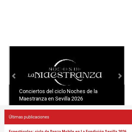
Anterior
Sig
Conciertos del ciclo Candlelight en
Sevilla
Últimas publicaciones
Espectáculos: ciclo de Danza Mobile en La Fundición Sevilla 2026