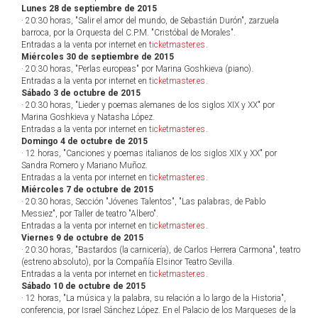
Lunes 28 de septiembre de 2015
· 20:30 horas, "Salir el amor del mundo, de Sebastián Durón", zarzuela
barroca, por la Orquesta del C.P.M. "Cristóbal de Morales".
Entradas a la venta por internet en
ticketmaster.es
.
Miércoles 30 de septiembre de 2015
· 20:30 horas, "Perlas europeas" por Marina Goshkieva (piano).
Entradas a la venta por internet en
ticketmaster.es
.
Sábado 3 de octubre de 2015
· 20:30 horas, "Lieder y poemas alemanes de los siglos XIX y XX" por
Marina Goshkieva y Natasha López.
Entradas a la venta por internet en
ticketmaster.es
.
Domingo 4 de octubre de 2015
· 12 horas, "Canciones y poemas italianos de los siglos XIX y XX" por
Sandra Romero y Mariano Muñoz.
Entradas a la venta por internet en
ticketmaster.es
.
Miércoles 7 de octubre de 2015
· 20:30 horas, Sección "Jóvenes Talentos", "Las palabras, de Pablo
Messiez", por Taller de teatro "Albero".
Entradas a la venta por internet en
ticketmaster.es
.
Viernes 9 de octubre de 2015
· 20:30 horas, "Bastardos (la carnicería), de Carlos Herrera Carmona", teatro
(estreno absoluto), por la Compañía Elsinor Teatro Sevilla.
Entradas a la venta por internet en
ticketmaster.es
.
Sábado 10 de octubre de 2015
· 12 horas, "La música y la palabra, su relación a lo largo de la Historia",
conferencia, por Israel Sánchez López. En el Palacio de los Marqueses de la