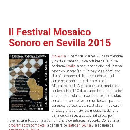
II Festival Mosaico
Sonoro en Sevilla 2015
OnSevilla
. A partir del viernes 25 de septiembre
y hasta el sábado 17 de octubre de 2015 se
celebrará
Sevilla
la segunda edición del Festival
Mosaico Sonoro "La Música y la Palabra", con
el salón de actos de la Fundación Cajasol
como sede principal y el Palacio de los
Marqueses de la Algaba como escenario de la
conferencia del 10 de octubre. La programación
de este año incluirá cinco tipos de propuestas:
conciertos, conciertos con recitado de poemas,
zarzuela, representación teatral con música en
directo y una conferencia musicalizada. Una
parte de los espectáculos, realizados por
jóvenes talentos, contará con un precio de entradas reducido. Consulta la
programación completa
, la cartelera de
teatro en Sevilla
y la agenda de