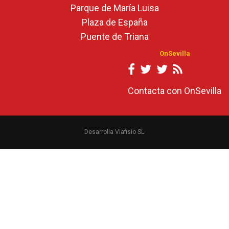
Parque de María Luisa
Plaza de España
Puente de Triana
OnSevilla
Contacta con OnSevilla
Desarrolla Viafisio SL