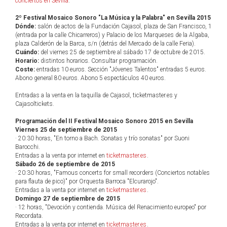
conciertos en Sevilla
.
2º Festival Mosaico Sonoro "La Música y la Palabra" en Sevilla 2015
Dónde:
salón de actos de la Fundación Cajasol, plaza de San Francisco, 1
(entrada por la calle Chicarreros) y Palacio de los Marqueses de la Algaba,
plaza Calderón de la Barca, s/n (detrás del Mercado de la calle Feria).
Cuándo:
del viernes 25 de septiembre al sábado 17 de octubre de 2015.
Horario:
distintos horarios. Consultar programación.
Coste:
entradas 10 euros. Sección "Jóvenes Talentos" entradas 5 euros.
Abono general 80 euros. Abono 5 espectáculos 40 euros.
Entradas a la venta en la taquilla de Cajasol, ticketmaster.es y
Cajasoltickets.
Programación del II Festival Mosaico Sonoro 2015 en Sevilla
Viernes 25 de septiembre de 2015
· 20:30 horas, "En torno a Bach. Sonatas y trío sonatas" por Suoni
Barocchi.
Entradas a la venta por internet en
ticketmaster.es
.
Sábado 26 de septiembre de 2015
· 20:30 horas, "Famous concerts for small recorders (Conciertos notables
para flauta de pico)" por Orquesta Barroca "Elcurarojo".
Entradas a la venta por internet en
ticketmaster.es
.
Domingo 27 de septiembre de 2015
· 12 horas, "Devoción y contienda. Música del Renacimiento europeo" por
Recordata.
Entradas a la venta por internet en
ticketmaster.es
.