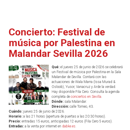
Concierto: Festival de
música por Palestina en
Malandar Sevilla 2026
Qué:
el jueves 25 de junio de 2026 se celebrará
un Festival de música por Palestina en la Sala
Malandar de Sevilla. Contará con las
actuaciones de Wala Marra (Issa Murad &
Osloob), Yusor, Vanacruz y Arde la verdad.
Hay disponible Fila Cero. Consulta la agenda
completa de
conciertos en Sevilla
.
Dónde:
sala Malandar.
Dirección:
calle Torneo, 43.
Cuándo:
jueves 25 de junio de 2026.
Horario:
a las 21 horas (apertura de puertas a las 20:30 horas).
Precio:
entradas 15 euros, anticipadas 12 euros (Fila Cero 5 euros).
Entradas:
a la venta por internet en
dabke.es
.