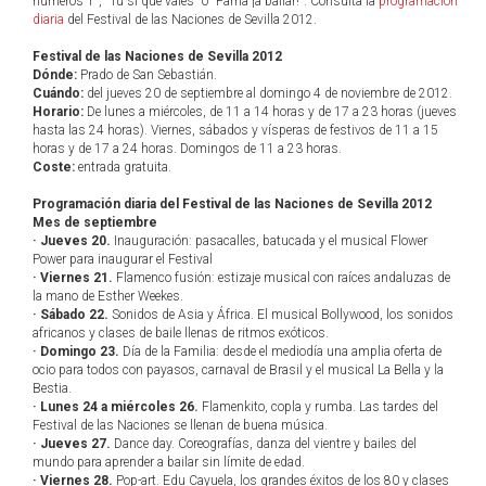
números 1", "Tú sí que vales" o "Fama ¡a bailar!". Consulta la
programación
diaria
del Festival de las Naciones de Sevilla 2012.
Festival de las Naciones de Sevilla 2012
Dónde:
Prado de San Sebastián.
Cuándo:
del jueves 20 de septiembre al domingo 4 de noviembre de 2012.
Horario:
De lunes a miércoles, de 11 a 14 horas y de 17 a 23 horas (jueves
hasta las 24 horas). Viernes, sábados y vísperas de festivos de 11 a 15
horas y de 17 a 24 horas. Domingos de 11 a 23 horas.
Coste:
entrada gratuita.
Programación diaria del Festival de las Naciones de Sevilla 2012
Mes de septiembre
· Jueves 20.
Inauguración: pasacalles, batucada y el musical Flower
Power para inaugurar el Festival
· Viernes 21.
Flamenco fusión: estizaje musical con raíces andaluzas de
la mano de Esther Weekes.
· Sábado 22.
Sonidos de Asia y África. El musical Bollywood, los sonidos
africanos y clases de baile llenas de ritmos exóticos.
· Domingo 23.
Día de la Familia: desde el mediodía una amplia oferta de
ocio para todos con payasos, carnaval de Brasil y el musical La Bella y la
Bestia.
· Lunes 24 a miércoles 26.
Flamenkito, copla y rumba. Las tardes del
Festival de las Naciones se llenan de buena música.
· Jueves 27.
Dance day. Coreografías, danza del vientre y bailes del
mundo para aprender a bailar sin límite de edad.
· Viernes 28.
Pop-art. Edu Cayuela, los grandes éxitos de los 80 y clases