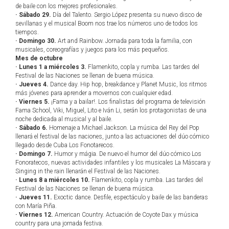
de baile con los mejores profesionales.
· Sábado 29.
Día del Talento. Sergio López presenta su nuevo disco de
sevillanas y el musical Boom nos trae los números uno de todos los
tiempos.
· Domingo 30.
Art and Rainbow. Jornada para toda la familia, con
musicales, coreografías y juegos para los más pequeños.
Mes de octubre
· Lunes 1 a miércoles 3.
Flamenkito, copla y rumba. Las tardes del
Festival de las Naciones se llenan de buena música.
· Jueves 4.
Dance day. Hip hop, breakdance y Planet Music, los ritmos
más jóvenes para aprender a movernos con cualquier edad.
· Viernes 5.
¡Fama y a bailar!. Los finalistas del programa de televisión
Fama School, Viki, Miguel, Lito e Iván Li, serán los protagonistas de una
noche dedicada al musical y al baile.
· Sábado 6.
Homenaje a Michael Jackson. La música del Rey del Pop
llenará el festival de las naciones, junto a las actuaciones del dúo cómico
llegado desde Cuba Los Fonotarecos.
· Domingo 7.
Humor y mágia. De nuevo el humor del dúo cómico Los
Fonoratecos, nuevas actividades infantiles y los musicales La Máscara y
Singing in the rain llenarán el Festival de las Naciones.
· Lunes 8 a miércoles 10.
Flamenkito, copla y rumba. Las tardes del
Festival de las Naciones se llenan de buena música.
· Jueves 11.
Exoctic dance. Desfile, espectáculo y baile de las banderas
con María Piña.
· Viernes 12.
American Country. Actuación de Coyote Dax y música
country para una jornada festiva.