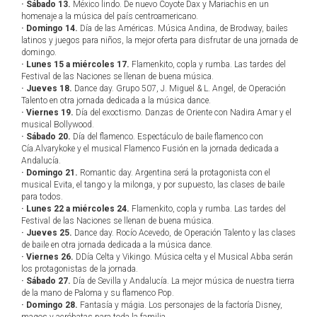
· Sábado 13.
México lindo. De nuevo Coyote Dax y Mariachis en un
homenaje a la música del país centroamericano.
· Domingo 14.
Día de las Américas. Música Andina, de Brodway, bailes
latinos y juegos para niños, la mejor oferta para disfrutar de una jornada de
domingo.
· Lunes 15 a miércoles 17.
Flamenkito, copla y rumba. Las tardes del
Festival de las Naciones se llenan de buena música.
· Jueves 18.
Dance day. Grupo 507, J. Miguel & L. Angel, de Operación
Talento en otra jornada dedicada a la música dance.
· Viernes 19.
Día del exoctismo. Danzas de Oriente con Nadira Amar y el
musical Bollywood.
· Sábado 20.
Día del flamenco. Espectáculo de baile flamenco con
Cía.Alvarykoke y el musical Flamenco Fusión en la jornada dedicada a
Andalucía.
· Domingo 21.
Romantic day. Argentina será la protagonista con el
musical Evita, el tango y la milonga, y por supuesto, las clases de baile
para todos.
· Lunes 22 a miércoles 24.
Flamenkito, copla y rumba. Las tardes del
Festival de las Naciones se llenan de buena música.
· Jueves 25.
Dance day. Rocío Acevedo, de Operación Talento y las clases
de baile en otra jornada dedicada a la música dance.
· Viernes 26.
DDía Celta y Vikingo. Música celta y el Musical Abba serán
los protagonistas de la jornada.
· Sábado 27.
Día de Sevilla y Andalucía. La mejor música de nuestra tierra
de la mano de Paloma y su flamenco Pop.
· Domingo 28.
Fantasía y mágia. Los personajes de la factoría Disney,