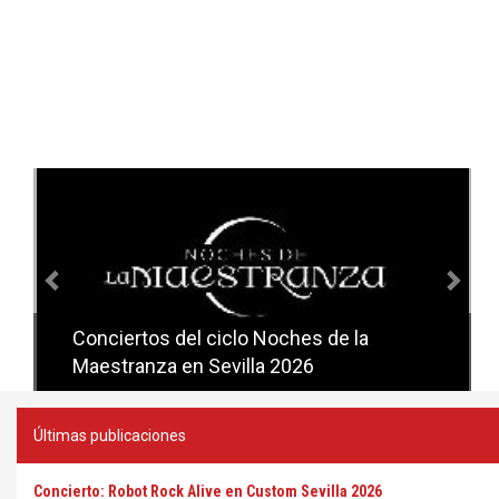
Anterior
Sig
Conciertos del ciclo Candlelight en
Sevilla
Últimas publicaciones
Concierto: Robot Rock Alive en Custom Sevilla 2026