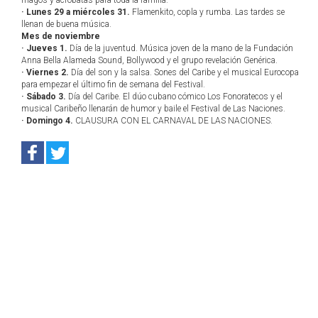
magos y acróbatas para toda la familia.
· Lunes 29 a miércoles 31.
Flamenkito, copla y rumba. Las tardes se
llenan de buena música.
Mes de noviembre
· Jueves 1.
Día de la juventud. Música joven de la mano de la Fundación
Anna Bella Alameda Sound, Bollywood y el grupo revelación Genérica.
· Viernes 2.
Día del son y la salsa. Sones del Caribe y el musical Eurocopa
para empezar el último fin de semana del Festival.
· Sábado 3.
Día del Caribe. El dúo cubano cómico Los Fonoratecos y el
musical Caribeño llenarán de humor y baile el Festival de Las Naciones.
· Domingo 4.
CLAUSURA CON EL CARNAVAL DE LAS NACIONES.