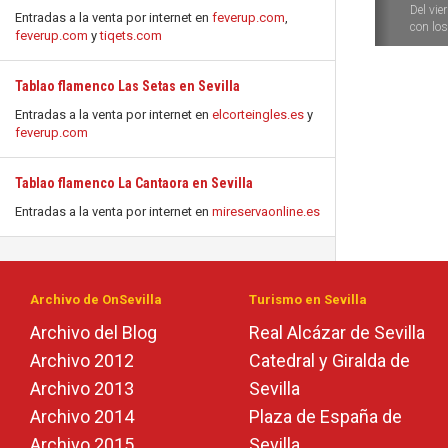
Del vie
Entradas a la venta por internet en
feverup.com
,
con los 
feverup.com
y
tiqets.com
Tablao flamenco Las Setas en Sevilla
Entradas a la venta por internet en
elcorteingles.es
y
feverup.com
Tablao flamenco La Cantaora en Sevilla
Entradas a la venta por internet en
mireservaonline.es
Archivo de OnSevilla
Turismo en Sevilla
Archivo del Blog
Real Alcázar de Sevilla
Archivo 2012
Catedral y Giralda de
Archivo 2013
Sevilla
Archivo 2014
Plaza de España de
Archivo 2015
Sevilla