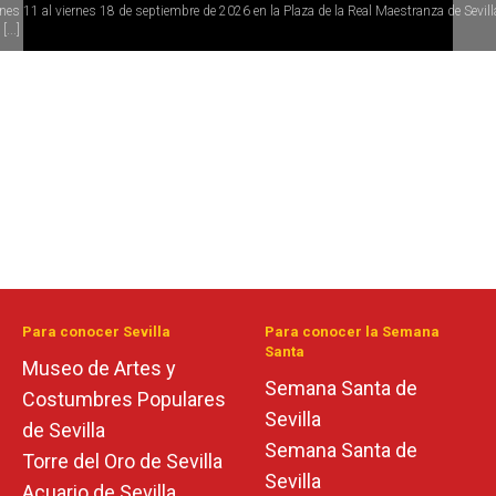
rnes 11 al viernes 18 de septiembre de 2026 en la Plaza de la Real Maestranza de Sevill
[...]
Para conocer Sevilla
Para conocer la Semana
Santa
Museo de Artes y
Semana Santa de
Costumbres Populares
Sevilla
de Sevilla
Semana Santa de
Torre del Oro de Sevilla
Sevilla
Acuario de Sevilla