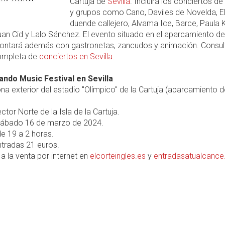
Cartuja de
Sevilla
. Incluirá los conciertos de 
y grupos como Cano, Daviles de Novelda, E
duende callejero, Alvama Ice, Barce, Paula 
Juan Cid y Lalo Sánchez. El evento situado en el aparcamiento de
ontará además con gastronetas, zancudos y animación. Consult
ompleta de
conciertos en Sevilla
.
ndo Music Festival en Sevilla
na exterior del estadio "Olímpico" de la Cartuja (aparcamiento d
ctor Norte de la Isla de la Cartuja.
ábado 16 de marzo de 2024.
e 19 a 2 horas.
tradas 21 euros.
a la venta por internet en
elcorteingles.es
y
entradasatualcanc