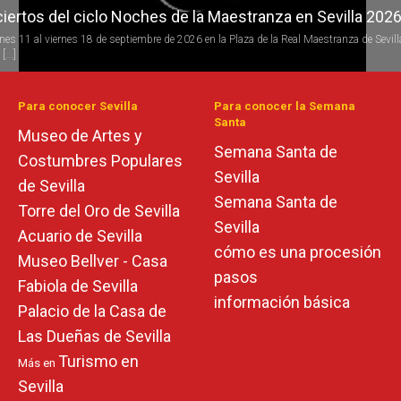
iertos del ciclo Candlelight en Sevilla
 todo el año se desarrolla la programación del ciclo de conciertos Candlelight (a la luz 
s) de [...]
Para conocer Sevilla
Para conocer la Semana
Santa
Museo de Artes y
Semana Santa de
Costumbres Populares
Sevilla
de Sevilla
Semana Santa de
Torre del Oro de Sevilla
Sevilla
Acuario de Sevilla
cómo es una procesión
Museo Bellver - Casa
pasos
Fabiola de Sevilla
información básica
Palacio de la Casa de
Las Dueñas de Sevilla
Turismo en
Más en
Sevilla