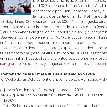
Muelle de las Delicias de
Sevilla
. El 8 de se
de 1522 regresaba la Nao Victoria a Sevilla
capitaneada por Juan Sebastián Elcano, la 
las cinco que partieron en 1519 al mando d
e Magallanes. Coincidiendo con los 500 años de la gesta, duran
e podrán visitar cuatro barcos: la réplica de la Nao Victoria (exhi
), el Galeón Andalucía (réplica de uno del siglo XVII), el bergantí
Saavedra (construido en el año 1934) y el buque Pascual Flore
emás habrá un zoco medieval, un campamento con caballeriza
la vida de los soldados de la época, exposiciones adaptadas p
nas gastronómicas (menú vuelta al mundo de La Raza, gastronet
 un rincón infantil, pasacalles y diferentes actuaciones en el esce
la
programación completa
y la agenda con
otras actividades en 
V Centenario de la Primera Vuelta al Mundo en Sevilla
 el Muelle de las Delicias (entre el puente de Los Remedios y el
.
el jueves 8 al domingo 11 de septiembre de 2022.
l BAM (Buque de Acción Marítima) Audaz: del jueves 8 al sábado 
e de 2022.
e 10 a 23 horas, visitas a los barcos de 10 a 21 horas. Las fech