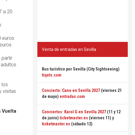
7 a 20
n
8 euros
 euros
Venta de entradas en Sevilla
 partir
 adultos
Bus turístico por Sevilla (City Sightseeing)
tiqets.com
 los
Concierto: Cano en Sevilla 2027
(viernes 21
 visitas
de mayo)
entradas.com
 Vuelta
Conciertos: Karol G en Sevilla 2027
(11 y 12
de junio)
ticketmaster.es
(viernes 11) y
ticketmaster.es
(sábado 12)