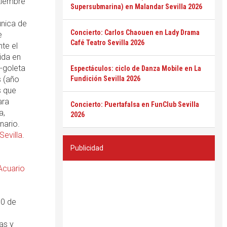
ptiembre
Supersubmarina) en Malandar Sevilla 2026
única de
Concierto: Carlos Chaouen en Lady Drama
e
Café Teatro Sevilla 2026
te el
bida en
n-goleta
Espectáculos: ciclo de Danza Mobile en La
s (año
Fundición Sevilla 2026
s que
ara
Concierto: Puertafalsa en FunClub Sevilla
a,
2026
nario.
Sevilla
.
Publicidad
Acuario
10 de
as y