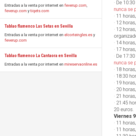
· De 10:3
Entradas a la venta por internet en
feverup.com
,
nunca se p
feverup.com
y
tiqets.com
· 11 horas
· 12 horas
Tablao flamenco Las Setas en Sevilla
· 12 horas
Entradas a la venta por internet en
elcorteingles.es
y
organizado
feverup.com
· 14 horas
· 17 horas
Tablao flamenco La Cantaora en Sevilla
· De 17:3
nunca se p
Entradas a la venta por internet en
mireservaonline.es
· 18 horas,
· 18:30 ho
· 19 horas
· 20 horas
· 21 horas
· 21:45 ho
20 euros.
Viernes 9
· 11 horas
· 11 horas,