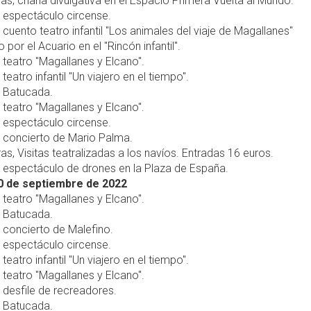
ras, charla divulgativa en el Espacio Primera Vuelta al Mundo.
, espectáculo circense.
, cuento teatro infantil "Los animales del viaje de Magallanes"
 por el Acuario en el "Rincón infantil".
, teatro "Magallanes y Elcano".
 teatro infantil "Un viajero en el tiempo".
, Batucada.
, teatro "Magallanes y Elcano".
, espectáculo circense.
, concierto de Mario Palma.
ras, Visitas teatralizadas a los navíos. Entradas 16 euros.
, espectáculo de drones en la Plaza de España.
0 de septiembre de 2022
, teatro "Magallanes y Elcano".
, Batucada.
, concierto de Malefino.
, espectáculo circense.
 teatro infantil "Un viajero en el tiempo".
, teatro "Magallanes y Elcano".
, desfile de recreadores.
, Batucada.