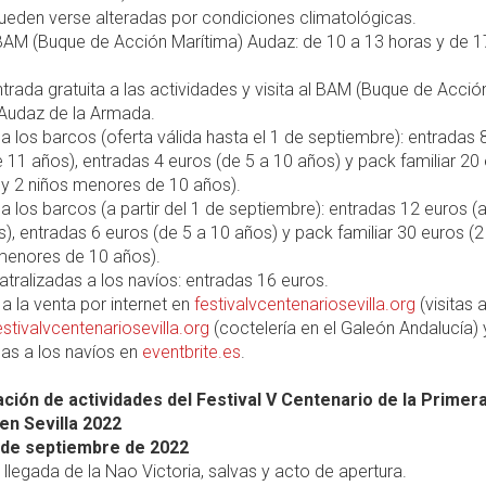
ueden verse alteradas por condiciones climatológicas.
l BAM (Buque de Acción Marítima) Audaz: de 10 a 13 horas y de 1
trada gratuita a las actividades y visita al BAM (Buque de Acció
 Audaz de la Armada.
 a los barcos (oferta válida hasta el 1 de septiembre): entradas 
de 11 años), entradas 4 euros (de 5 a 10 años) y pack familiar 20
 y 2 niños menores de 10 años).
 a los barcos (a partir del 1 de septiembre): entradas 12 euros (a
), entradas 6 euros (de 5 a 10 años) y pack familiar 30 euros (2
 menores de 10 años).
teatralizadas a los navíos: entradas 16 euros.
a la venta por internet en
festivalvcentenariosevilla.org
(visitas a
estivalvcentenariosevilla.org
(coctelería en el Galeón Andalucía) y
das a los navíos en
eventbrite.es
.
ión de actividades del Festival V Centenario de la Primera
en Sevilla 2022
 de septiembre de 2022
, llegada de la Nao Victoria, salvas y acto de apertura.