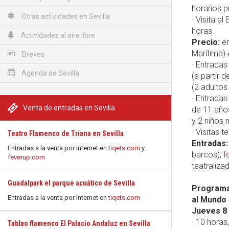
horarios p
Otras actividades en Sevilla
· Visita a
horas.
Actividades al aire libre
Precio:
en
Marítima)
Breves
· Entradas
Agenda de Sevilla
(a partir 
(2 adultos
· Entradas
Venta de entradas en Sevilla
de 11 años
y 2 niños
· Visitas 
Teatro Flamenco de Triana en Sevilla
Entradas:
Entradas a la venta por internet en
tiqets.com
y
barcos),
f
feverup.com
teatraliza
Guadalpark el parque acuático de Sevilla
Programac
Entradas a la venta por internet en
tiqets.com
al Mundo 
Jueves 8
· 10 horas
Tablao flamenco El Palacio Andaluz en Sevilla