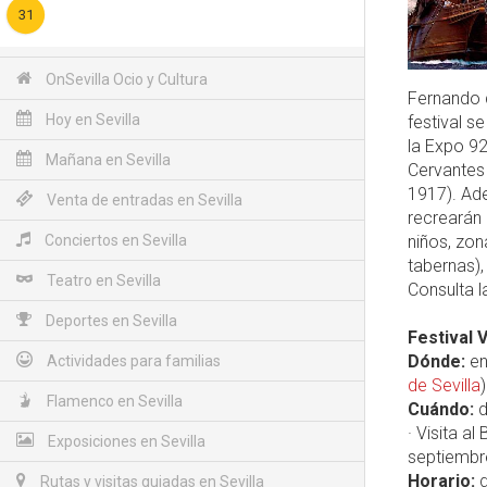
31
OnSevilla Ocio y Cultura
Fernando d
Hoy en Sevilla
festival s
la Expo 92
Mañana en Sevilla
Cervantes 
1917). Ad
Venta de entradas en Sevilla
recrearán 
Conciertos en Sevilla
niños, zo
tabernas),
Teatro en Sevilla
Consulta 
Deportes en Sevilla
Festival 
Dónde:
en
Actividades para familias
de Sevilla
)
Flamenco en Sevilla
Cuándo:
d
· Visita a
Exposiciones en Sevilla
septiembr
Horario:
d
Rutas y visitas guiadas en Sevilla