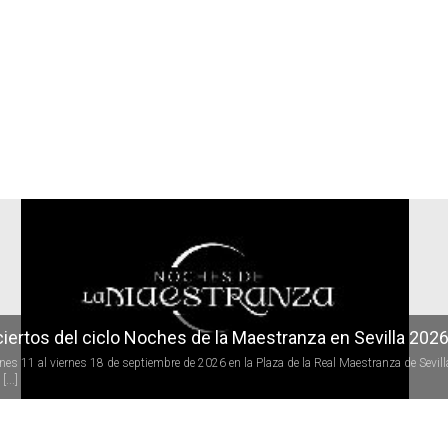
r
iertos del ciclo Noches de la Maestranza en Sevilla 202
rnes 11 al viernes 18 de septiembre de 2026 en la Plaza de la Real Maestranza de Sevill
[...]