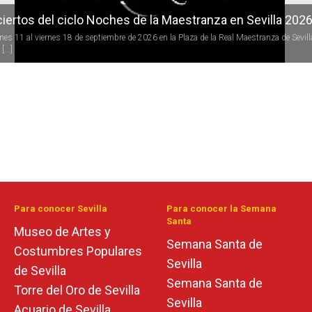
iertos del ciclo Noches de la Maestranza en Sevilla 202
rnes 11 al viernes 18 de septiembre de 2026 en la Plaza de la Real Maestranza de Sevill
[...]
Para conocer Sevilla
Para conocer la Semana
Santa
Museo de Artes y
Semana Santa de
Costumbres Populares
Sevilla
de Sevilla
Semana Santa de
Torre del Oro de Sevilla
Sevilla
Acuario de Sevilla