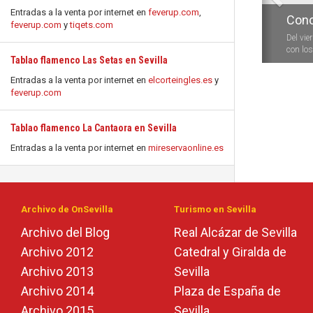
Entradas a la venta por internet en
feverup.com
,
Conc
feverup.com
y
tiqets.com
Del vie
con los 
Tablao flamenco Las Setas en Sevilla
Entradas a la venta por internet en
elcorteingles.es
y
feverup.com
Tablao flamenco La Cantaora en Sevilla
Entradas a la venta por internet en
mireservaonline.es
Archivo de OnSevilla
Turismo en Sevilla
Archivo del Blog
Real Alcázar de Sevilla
Archivo 2012
Catedral y Giralda de
Archivo 2013
Sevilla
Archivo 2014
Plaza de España de
Archivo 2015
Sevilla