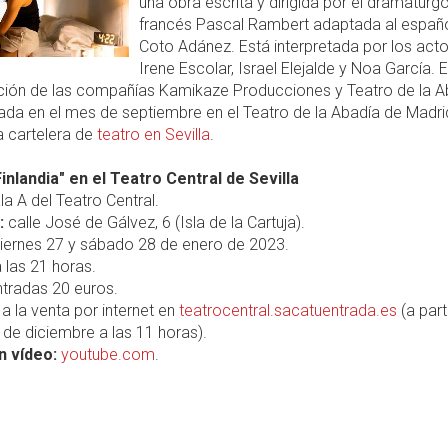
una obra escrita y dirigida por el dramaturg
francés Pascal Rambert adaptada al españo
Coto Adánez. Está interpretada por los act
Irene Escolar, Israel Elejalde y Noa García. 
ión de las compañías Kamikaze Producciones y Teatro de la A
ada en el mes de septiembre en el Teatro de la Abadía de Madri
a cartelera de
teatro en Sevilla
.
inlandia" en el Teatro Central de Sevilla
la A del Teatro Central.
:
calle José de Gálvez, 6 (Isla de la Cartuja).
iernes 27 y sábado 28 de enero de 2023.
 las 21 horas.
tradas 20 euros.
a la venta por internet en
teatrocentral.sacatuentrada.es
(a part
de diciembre a las 11 horas).
n vídeo:
youtube.com
.