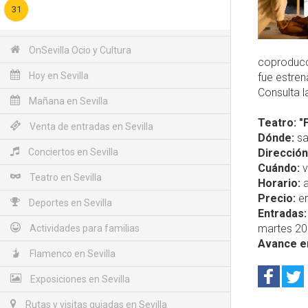
31
OnSevilla Ocio y Cultura
coproducc
Hoy en Sevilla
fue estren
Consulta l
Mañana en Sevilla
Teatro: "F
Venta de entradas en Sevilla
Dónde:
sa
Conciertos en Sevilla
Dirección
Cuándo:
v
Teatro en Sevilla
Horario:
a
Precio:
en
Deportes en Sevilla
Entradas:
martes 20 
Actividades para familias
Avance e
Flamenco en Sevilla
Exposiciones en Sevilla
Rutas y visitas guiadas en Sevilla