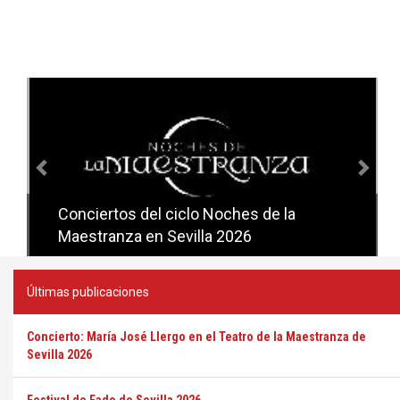
Anterior
Sig
Conciertos del ciclo Noches de la
Conciertos del ciclo Candlelight en
Maestranza en Sevilla 2026
Sevilla
Últimas publicaciones
Concierto: María José Llergo en el Teatro de la Maestranza de
Sevilla 2026