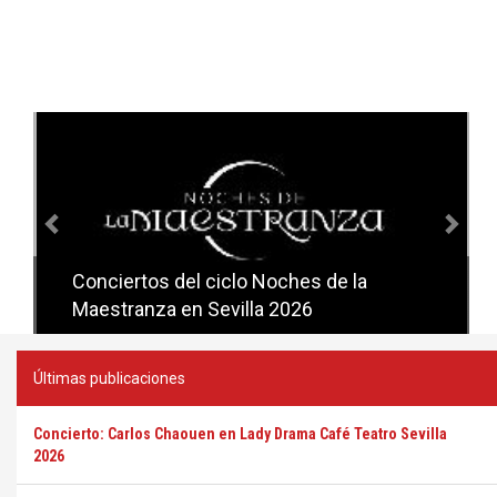
Anterior
Sig
Conciertos del ciclo Noches de la
Conciertos del ciclo Candlelight en
Maestranza en Sevilla 2026
Sevilla
Últimas publicaciones
Concierto: Carlos Chaouen en Lady Drama Café Teatro Sevilla
2026