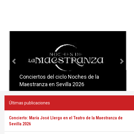
Anterior
Sig
Conciertos del ciclo Noches de la
Conciertos del ciclo Candlelight en
Maestranza en Sevilla 2026
Sevilla
Últimas publicaciones
Concierto: María José Llergo en el Teatro de la Maestranza de
Sevilla 2026