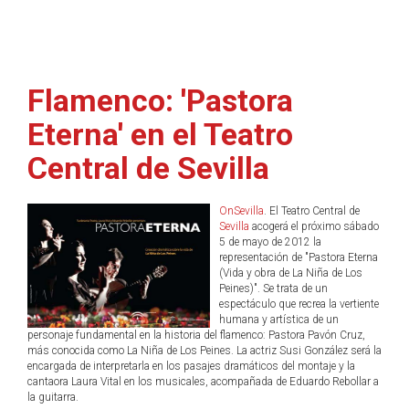
Flamenco: 'Pastora
Eterna' en el Teatro
Central de Sevilla
OnSevilla
. El Teatro Central de
Sevilla
acogerá el próximo sábado
5 de mayo de 2012 la
representación de "Pastora Eterna
(Vida y obra de La Niña de Los
Peines)". Se trata de un
espectáculo que recrea la vertiente
humana y artística de un
personaje fundamental en la historia del flamenco: Pastora Pavón Cruz,
más conocida como La Niña de Los Peines. La actriz Susi González será la
encargada de interpretarla en los pasajes dramáticos del montaje y la
cantaora Laura Vital en los musicales, acompañada de Eduardo Rebollar a
la guitarra.