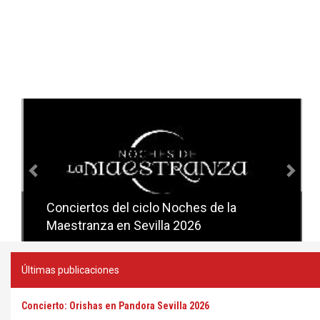
Anterior
Sig
Conciertos del ciclo Noches de la
Conciertos del ciclo Candlelight en
Maestranza en Sevilla 2026
Sevilla
Últimas publicaciones
Concierto: Orishas en Pandora Sevilla 2026