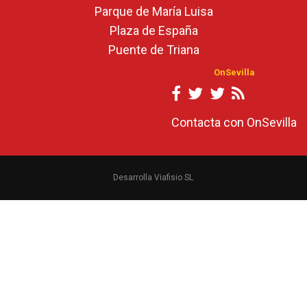
Parque de María Luisa
Plaza de España
Puente de Triana
OnSevilla
Contacta con OnSevilla
Desarrolla Viafisio SL