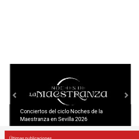
Anterior
Sig
Conciertos del ciclo Noches de la
Conciertos del ciclo Candlelight en
Maestranza en Sevilla 2026
Sevilla
Últimas publicaciones