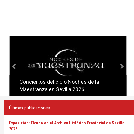
Anterior
Sig
Conciertos del ciclo Noches de la
Conciertos del ciclo Candlelight en
Maestranza en Sevilla 2026
Sevilla
Últimas publicaciones
Exposición: Elcano en el Archivo Histórico Provincial de Sevilla
2026